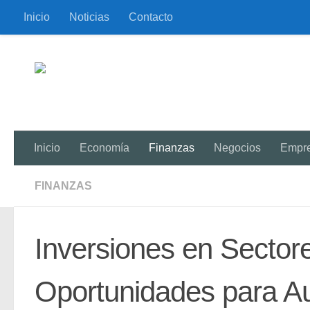
Inicio
Noticias
Contacto
Saltar al contenido
Inicio
Economía
Finanzas
Negocios
Empr
FINANZAS
Inversiones en Sector
Oportunidades para A