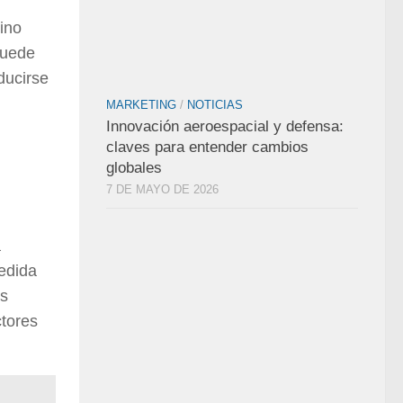
ino
puede
ducirse
MARKETING
/
NOTICIAS
Innovación aeroespacial y defensa:
claves para entender cambios
globales
7 DE MAYO DE 2026
a
edida
es
ctores