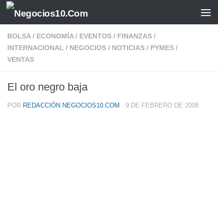
Saltar al contenido
BOLSA
/
ECONOMÍA
/
EVENTOS
/
FINANZAS
/
INTERNACIONAL
/
NEGOCIOS
/
NOTICIAS
/
PYMES
/
VENTAS
El oro negro baja
POR
REDACCIÓN NEGOCIOS10.COM
·
9 DE FEBRERO DE 2008