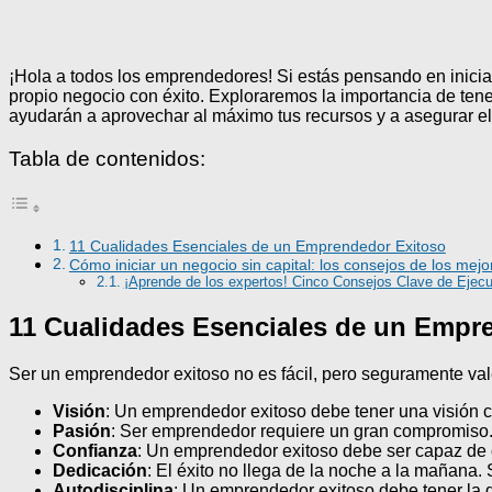
¡Hola a todos los emprendedores! Si estás pensando en iniciar t
propio negocio con éxito. Exploraremos la importancia de tener
ayudarán a aprovechar al máximo tus recursos y a asegurar el
Tabla de contenidos:
11 Cualidades Esenciales de un Emprendedor Exitoso
Cómo iniciar un negocio sin capital: los consejos de los me
¡Aprende de los expertos! Cinco Consejos Clave de Ejecu
11 Cualidades Esenciales de un Empr
Ser un emprendedor exitoso no es fácil, pero seguramente vale
Visión
: Un emprendedor exitoso debe tener una visión c
Pasión
: Ser emprendedor requiere un gran compromiso. 
Confianza
: Un emprendedor exitoso debe ser capaz de co
Dedicación
: El éxito no llega de la noche a la mañana.
Autodisciplina
: Un emprendedor exitoso debe tener la di