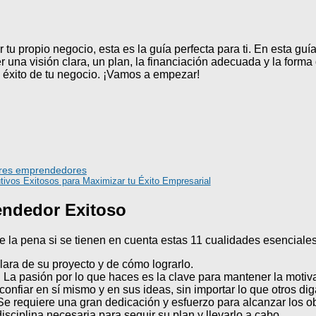
u propio negocio, esta es la guía perfecta para ti. En esta guía 
 una visión clara, un plan, la financiación adecuada y la forma 
 éxito de tu negocio. ¡Vamos a empezar!
jores emprendedores
tivos Exitosos para Maximizar tu Éxito Empresarial
endedor Exitoso
 la pena si se tienen en cuenta estas 11 cualidades esenciales
lara de su proyecto y de cómo lograrlo.
La pasión por lo que haces es la clave para mantener la motiv
nfiar en sí mismo y en sus ideas, sin importar lo que otros dig
 Se requiere una gran dedicación y esfuerzo para alcanzar los ob
sciplina necesaria para seguir su plan y llevarlo a cabo.