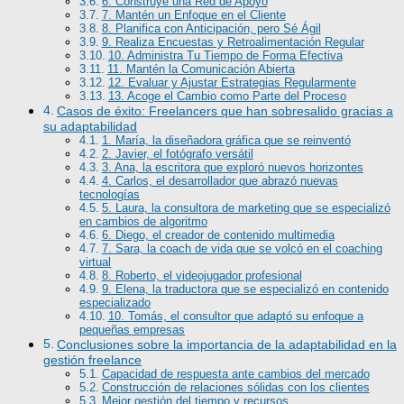
6. Construye una Red de Apoyo
7. Mantén un Enfoque en el Cliente
8. Planifica con Anticipación, pero Sé Ágil
9. Realiza Encuestas y Retroalimentación Regular
10. Administra Tu Tiempo de Forma Efectiva
11. Mantén la Comunicación Abierta
12. Evaluar y Ajustar Estrategias Regularmente
13. Acoge el Cambio como Parte del Proceso
Casos de éxito: Freelancers que han sobresalido gracias a
su adaptabilidad
1. María, la diseñadora gráfica que se reinventó
2. Javier, el fotógrafo versátil
3. Ana, la escritora que exploró nuevos horizontes
4. Carlos, el desarrollador que abrazó nuevas
tecnologías
5. Laura, la consultora de marketing que se especializó
en cambios de algoritmo
6. Diego, el creador de contenido multimedia
7. Sara, la coach de vida que se volcó en el coaching
virtual
8. Roberto, el videojugador profesional
9. Elena, la traductora que se especializó en contenido
especializado
10. Tomás, el consultor que adaptó su enfoque a
pequeñas empresas
Conclusiones sobre la importancia de la adaptabilidad en la
gestión freelance
Capacidad de respuesta ante cambios del mercado
Construcción de relaciones sólidas con los clientes
Mejor gestión del tiempo y recursos