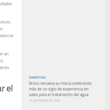
sidades
veces,
ve
otencial
er en
ra
nterés
MARKETING
Broxo renueva su marca celebrando
r el
más de un siglo de experiencia en
sales para el tratamiento del agua
14 DE MARZO DE 2026