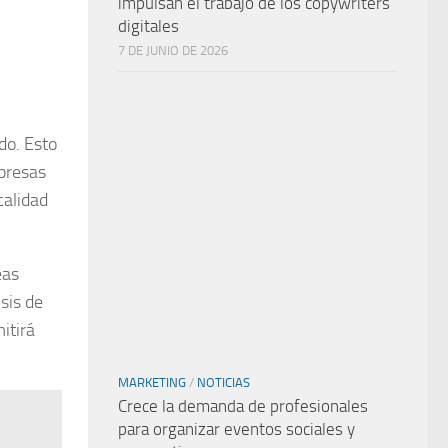
impulsan el trabajo de los copywriters
digitales
7 DE JUNIO DE 2026
do. Esto
presas
calidad
eas
sis de
itirá
MARKETING
/
NOTICIAS
Crece la demanda de profesionales
para organizar eventos sociales y