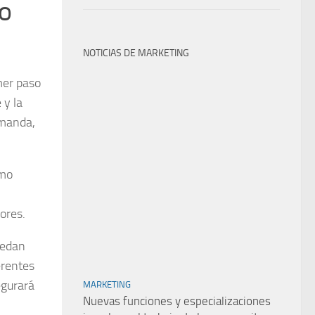
do
NOTICIAS DE MARKETING
mer paso
 y la
emanda,
omo
ores.
uedan
erentes
egurará
MARKETING
Nuevas funciones y especializaciones