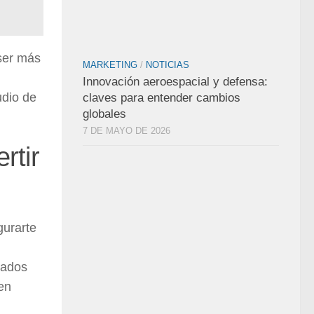
ser más
MARKETING
/
NOTICIAS
Innovación aeroespacial y defensa:
udio de
claves para entender cambios
globales
7 DE MAYO DE 2026
rtir
gurarte
nados
 en