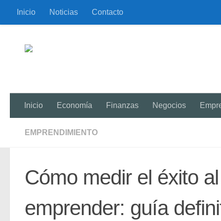
Inicio
Noticias
Contacto
Saltar al contenido
Inicio
Economía
Finanzas
Negocios
Empr
EMPRENDIMIENTO
Cómo medir el éxito al 
emprender: guía defini