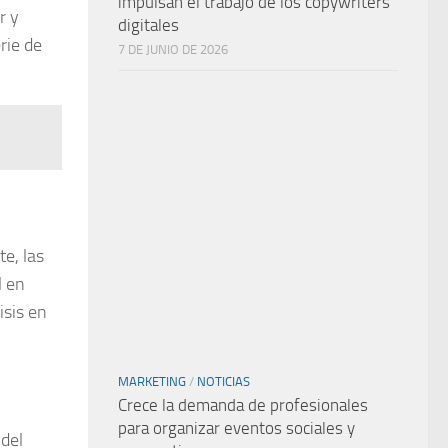
impulsan el trabajo de los copywriters
r y
digitales
rie de
7 DE JUNIO DE 2026
te, las
l en
isis en
MARKETING
/
NOTICIAS
Crece la demanda de profesionales
para organizar eventos sociales y
 del