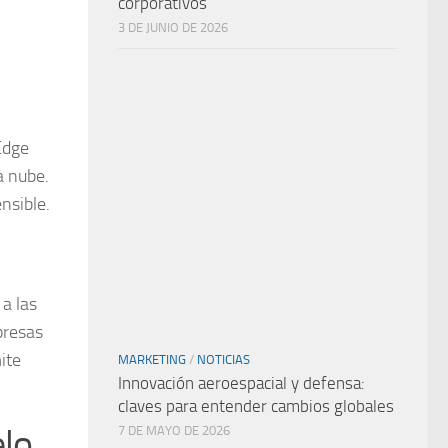
corporativos
3 DE JUNIO DE 2026
Edge
a nube.
nsible.
a las
presas
ite
MARKETING
/
NOTICIAS
Innovación aeroespacial y defensa:
claves para entender cambios globales
elo
7 DE MAYO DE 2026