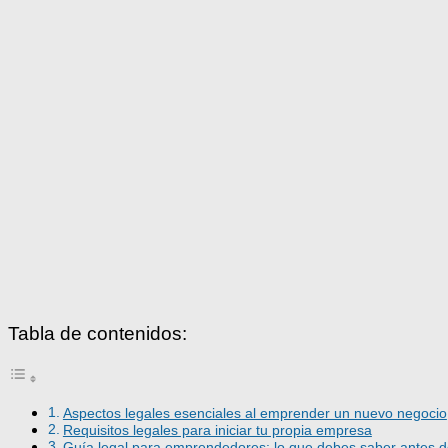
Tabla de contenidos:
Aspectos legales esenciales al emprender un nuevo negocio
Requisitos legales para iniciar tu propia empresa
Guía legal para emprendedores: lo que debes saber antes 