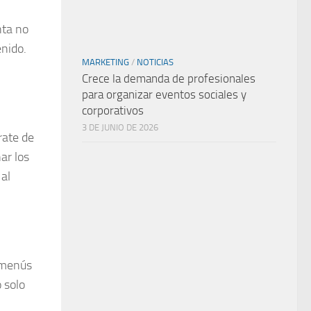
nta no
enido.
MARKETING
/
NOTICIAS
Crece la demanda de profesionales
para organizar eventos sociales y
corporativos
3 DE JUNIO DE 2026
rate de
ar los
 al
s menús
 solo