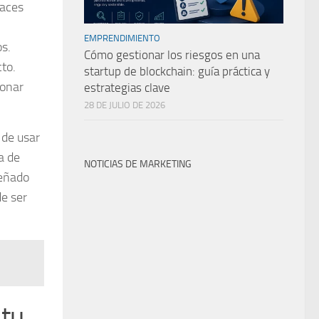
laces
EMPRENDIMIENTO
s.
Cómo gestionar los riesgos en una
cto.
startup de blockchain: guía práctica y
ionar
estrategias clave
28 DE JULIO DE 2026
l de usar
a de
NOTICIAS DE MARKETING
señado
de ser
 tu