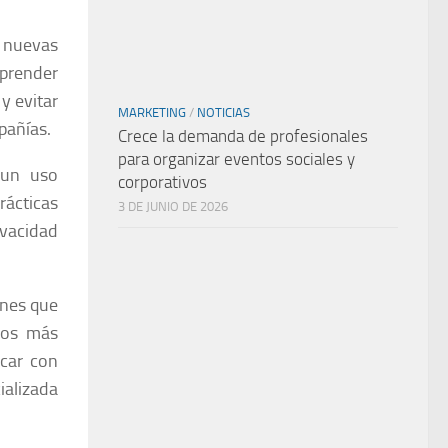
 nuevas
mprender
y evitar
MARKETING
/
NOTICIAS
pañías.
Crece la demanda de profesionales
para organizar eventos sociales y
 un uso
corporativos
rácticas
3 DE JUNIO DE 2026
ivacidad
ones que
ios más
icar con
alizada