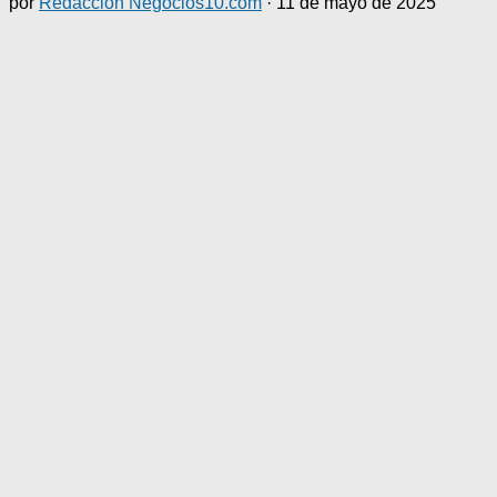
por
Redacción Negocios10.com
·
11 de mayo de 2025