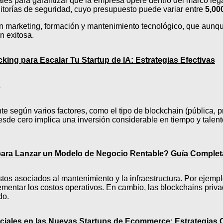
tales para garantizar que la empresa opere dentro del marco leg
ditorías de seguridad, cuyo presupuesto puede variar entre
5,00
con marketing, formación y mantenimiento tecnológico, que aun
n exitosa.
king para Escalar Tu Startup de IA: Estrategias Efectivas
?
te según varios factores, como el tipo de blockchain (pública, p
esde cero implica una inversión considerable en tiempo y talen
para Lanzar un Modelo de Negocio Rentable? Guía Comple
stos asociados al mantenimiento y la infraestructura. Por ejemp
rementar los costos operativos. En cambio, las blockchains pr
do.
ciales en las Nuevas Startups de Ecommerce: Estrategias C