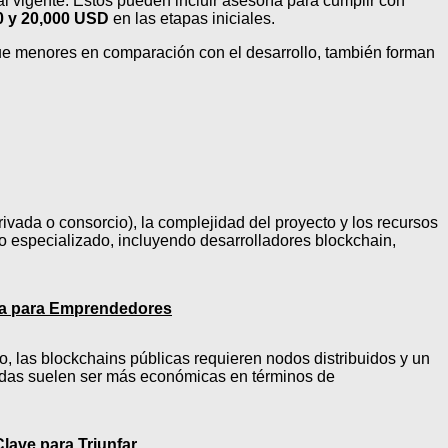
al vigente. Estos pueden incluir asesoría para cumplir con
0 y 20,000 USD
en las etapas iniciales.
que menores en comparación con el desarrollo, también forman
rivada o consorcio), la complejidad del proyecto y los recursos
to especializado, incluyendo desarrolladores blockchain,
ta para Emprendedores
lo, las blockchains públicas requieren nodos distribuidos y un
ivadas suelen ser más económicas en términos de
lave para Triunfar