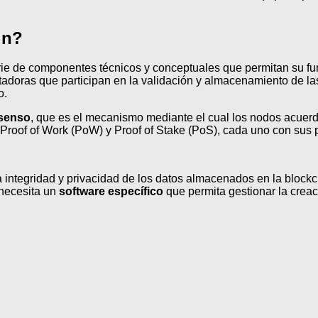
in?
ie de componentes técnicos y conceptuales que permitan su fun
utadoras que participan en la validación y almacenamiento de l
o.
nsenso
, que es el mecanismo mediante el cual los nodos acuerda
roof of Work (PoW) y Proof of Stake (PoS), cada uno con sus p
 integridad y privacidad de los datos almacenados en la blockc
 necesita un
software específico
que permita gestionar la crea