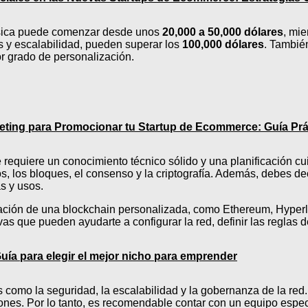
básica puede comenzar desde unos
20,000 a 50,000 dólares
, mi
s y escalabilidad, pueden superar los
100,000 dólares
. Tambié
r grado de personalización.
keting para Promocionar tu Startup de Ecommerce: Guía Prá
e requiere un conocimiento técnico sólido y una planificación 
, los bloques, el consenso y la criptografía. Además, debes deci
as y usos.
creación de una blockchain personalizada, como Ethereum, Hype
s que pueden ayudarte a configurar la red, definir las reglas d
uía para elegir el mejor nicho para emprender
 como la seguridad, la escalabilidad y la gobernanza de la red.
ciones. Por lo tanto, es recomendable contar con un equipo especi