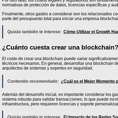
Por otro lado, los costos legales y regulatorios son fundamen
normativas de protección de datos, licencias específicas y au
Finalmente, otros gastos a considerar son los relacionados 
parte del presupuesto total para iniciar una empresa blockchai
Quizás también te interese:
Cómo Utilizar el Growth Hac
¿Cuánto cuesta crear una blockchain
El costo de crear una blockchain puede variar significativamen
técnicos necesarios. En general, desarrollar una blockchain d
arquitectos de sistemas y expertos en seguridad.
Contenido recomendado:
¿Cuál es el Mejor Momento 
Además del desarrollo inicial, es importante considerar los ga
sistema robusto para validar transacciones, lo que puede inc
infraestructura, pero requieren licencias y soporte personaliza
Quizás también te interese:
El Impacto de las Redes So