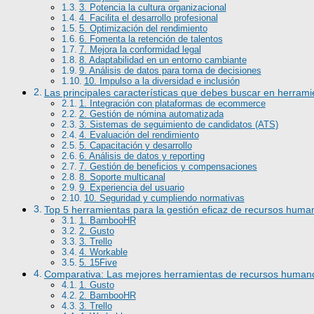
3. Potencia la cultura organizacional
4. Facilita el desarrollo profesional
5. Optimización del rendimiento
6. Fomenta la retención de talentos
7. Mejora la conformidad legal
8. Adaptabilidad en un entorno cambiante
9. Análisis de datos para toma de decisiones
10. Impulso a la diversidad e inclusión
Las principales características que debes buscar en herr
1. Integración con plataformas de ecommerce
2. Gestión de nómina automatizada
3. Sistemas de seguimiento de candidatos (ATS)
4. Evaluación del rendimiento
5. Capacitación y desarrollo
6. Análisis de datos y reporting
7. Gestión de beneficios y compensaciones
8. Soporte multicanal
9. Experiencia del usuario
10. Seguridad y cumpliendo normativas
Top 5 herramientas para la gestión eficaz de recursos hum
1. BambooHR
2. Gusto
3. Trello
4. Workable
5. 15Five
Comparativa: Las mejores herramientas de recursos human
1. Gusto
2. BambooHR
3. Trello