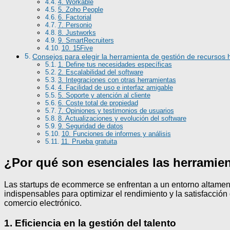
4. Workable
5. Zoho People
6. Factorial
7. Personio
8. Justworks
9. SmartRecruiters
10. 15Five
Consejos para elegir la herramienta de gestión de recurso
1. Define tus necesidades específicas
2. Escalabilidad del software
3. Integraciones con otras herramientas
4. Facilidad de uso e interfaz amigable
5. Soporte y atención al cliente
6. Coste total de propiedad
7. Opiniones y testimonios de usuarios
8. Actualizaciones y evolución del software
9. Seguridad de datos
10. Funciones de informes y análisis
11. Prueba gratuita
¿Por qué son esenciales las herrami
Las startups de ecommerce se enfrentan a un entorno altament
indispensables para optimizar el rendimiento y la satisfacció
comercio electrónico.
1. Eficiencia en la gestión del talento