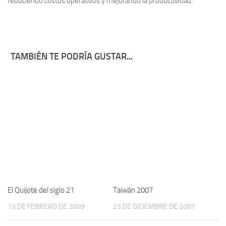
reduciendo costos operativos y mejorando la productividad.
TAMBIÉN TE PODRÍA GUSTAR...
El Quijote del siglo 21
Taiwán 2007
13 DE FEBRERO DE 2009
23 DE DICIEMBRE DE 2007